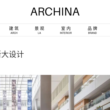
建 筑
景 观
室 内
品 牌
ARCH
LA
INTERIOR
BRAND
浙大设计