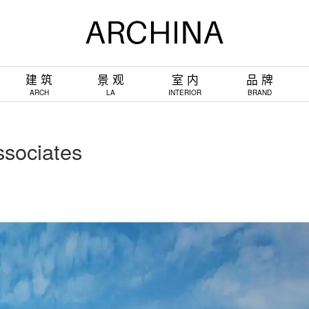
建 筑
景 观
室 内
品 牌
ARCH
LA
INTERIOR
BRAND
ociates