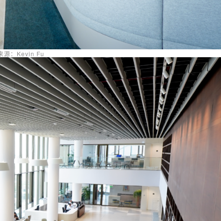
源：Kevin Fu