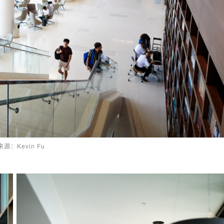
源：Kevin Fu