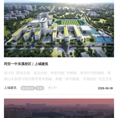
同安一中东溪校区 | 上城建筑
设计以 “延续文脉、道法自然、科创为核” 为纲领，将宋代书院规制、闽
南山水肌理与现代教育需求相融，构建一座可触摸、可感知的 “活态文化
校园”。
上城建筑
2026-06-08
教育建筑
学校
2589