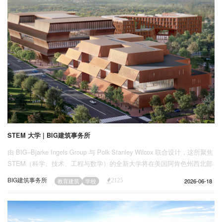
企业招聘
企业会员
关于投稿
广告投放
关于我们
联系我们
STEM 大学 | BIG建筑事务所
由 BIG–Bjarke Ingels Group 与 Polk Stanley Wilcox 联合设计，这所聚焦
STEM（科学、技术、工程与数学）的全新大学将在美国阿肯色州西北部
建立一所全新的世界级高等教育机构。
BIG建筑事务所
2026-06-18
教育建筑
学校
2125