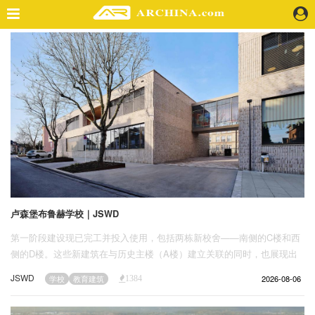
精选案例
建 筑
景 观
室 内
视 频
头条资讯
业 界
机 构
卢森堡布鲁赫学校｜JSWD
人 物
第一阶段建设现已完工并投入使用，包括两栋新校舍——南侧的C楼和西
地 产
侧的D楼。这些新建筑在与历史主楼（A楼）建立关联的同时，也展现出
快速搜索
对项目自信的现代诠释。新建筑的砖砌外立面在色调上与现有抹灰和天然
JSWD
2026-08-06
学校
教育建筑
1384
石材立面相协调。