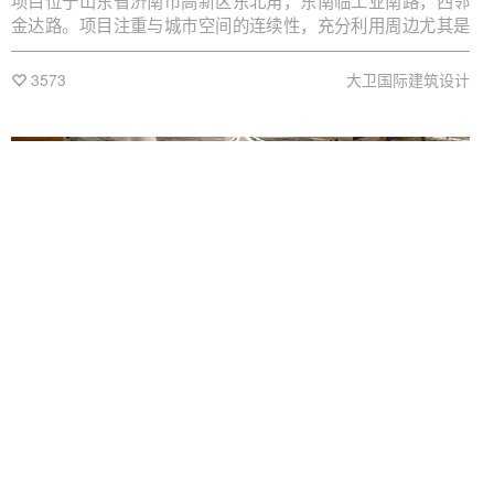
项目位于山东省济南市高新区东北角，东南临工业南路，西邻
金达路。项目注重与城市空间的连续性，充分利用周边尤其是
西侧小汉峪沟景观资源，尽量规避南侧不利视线条件。
3573
大卫国际建筑设计
2024-06-23
英国
办公
商业
赫斯科总部项目 | Haskoll赫斯科