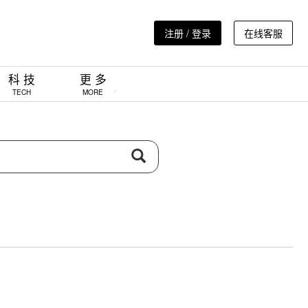
注册 / 登录
在线客服
科 技
更 多
TECH
MORE