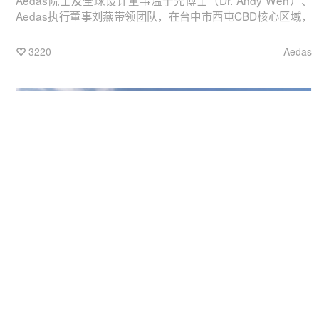
Aedas院士及全球设计董事温子先博士（Dr. Andy Wen）、
Aedas执行董事刘燕带领团队，在台中市西屯CBD核心区域，
打造了一座高323.5米的超高层塔楼，落成后将成为台中第一高
建筑的有力竞争者。
3220
Aedas
2024-07-20
办公
商业
上海LuOne凯德晶萃广场 | Safdie Architects