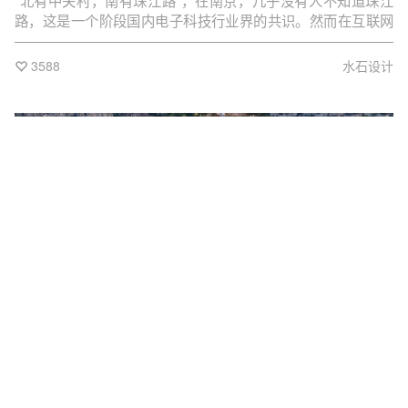
“北有中关村，南有珠江路”，在南京，几乎没有人不知道珠江
路，这是一个阶段国内电子科技行业界的共识。然而在互联网
时代的冲击下，珠江路不可避免的萧条，转型是必然的选择。
2019年初，珠江路未来城一期更新改造完成并投入使用，二期
3588
水石设计
的改造工作也提上日程。
2024-06-23
科研
办公
梦智地-青浦新城数字创新港项目 | 予舍予筑