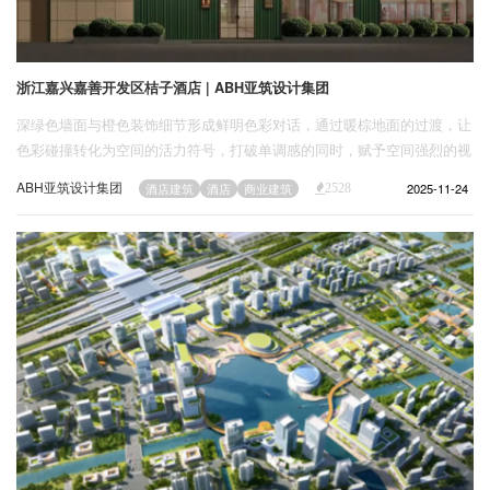
浙江嘉兴嘉善开发区桔子酒店 | ABH亚筑设计集团
深绿色墙面与橙色装饰细节形成鲜明色彩对话，通过暖棕地面的过渡，让
色彩碰撞转化为空间的活力符号，打破单调感的同时，赋予空间强烈的视
觉记忆点。
ABH亚筑设计集团
2025-11-24
酒店建筑
酒店
商业建筑
2528