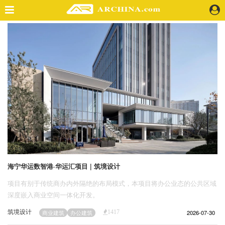
精选案例
建 筑
景 观
室 内
视 频
头条资讯
业 界
机 构
人 物
海宁华运数智港·华运汇项目 | 筑境设计
地 产
项目有别于传统商办内外隔绝的布局模式，本项目将办公业态的公共区域
快速搜索
深度嵌入商业空间一体化开发。
筑境设计
2026-07-30
商业建筑
办公建筑
1417