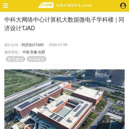
中科大网络中心计算机大数据微电子学科楼 | 同
精选案例
济设计TJAD
建 筑
景 观
室 内
设计公司：
同济设计TJAD
2026-07-06
项目所在：
中国
安徽
合肥
视 频
教育建筑
科研建筑
头条资讯
业 界
机 构
人 物
地 产
快速搜索