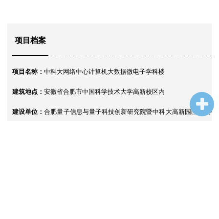
项目档案
项目名称：
中科大网络中心计算机大数据微电子学科楼
建筑地点：
安徽省合肥市中国科学技术大学高新校区内
建设单位：
合肥量子信息与量子科技创新研究院暨中科大高新园区建设有
限公司
设计单位：
同济大学建筑设计研究院（集团）有限公司
设计时间：
2018.06.04~2020.08.07
建筑面积：
50340㎡
获奖情况：
上海市建筑学会第十一届建筑创作奖佳作奖、2025年度上海市
优秀工程勘察设计项目评定建筑工程设计二等奖、第二十届TJAD建筑创