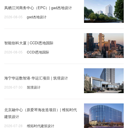
剖面功能分析
项目名称：湃沃未来时尚总部项目
设计单位：HATCH Architects 汉齐建筑
合作设计院：杭州市城建设计研究院有限公司
项目位置：杭州市钱塘区文溯南路与二号大街交叉口东
南侧
用地面积：6664 ㎡
建筑面积：34360.17 ㎡
状态：在建
主创建筑师：卫宏涛 David Wei
设计团队：赵丹景，吴洁宸，任启昊，王倩，宋致真