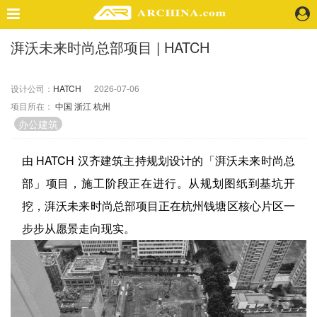
湃沃未来时尚总部项目 | HATCH
精选案例
建 筑
设计公司：
HATCH
2026-07-06
景 观
项目所在：
中国
浙江
杭州
室 内
办公建筑
视 频
由 HATCH 汉齐建筑主持规划设计的「湃沃未来时尚总
头条资讯
部」项目，施工阶段正在进行。从规划图纸到基坑开
业 界
挖，湃沃未来时尚总部项目正在杭州钱塘区核心片区一
机 构
步步从愿景走向现实。
人 物
地 产
快速搜索