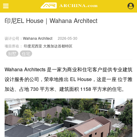
印尼EL House｜Wahana Architect
精选案例
建 筑
设计公司：
Wahana Architect
2026-05-30
景 观
项目所在：
印度尼西亚
大雅加达首都特区
室 内
别墅
住宅
视 频
Wahana Architects 是一家为商业和住宅客户提供专业建筑
头条资讯
设计服务的公司，荣幸地推出 EL House，这是一座 位于雅
业 界
加达、占地 730 平方米、建筑面积 1158 平方米的住宅。
机 构
人 物
地 产
快速搜索