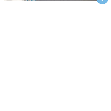
通道以圆润线条、柔和色调与清晰标识为特色，确保儿童
在自由活动中的安全，营造如深海游弋般流畅而安心的过渡空
间。