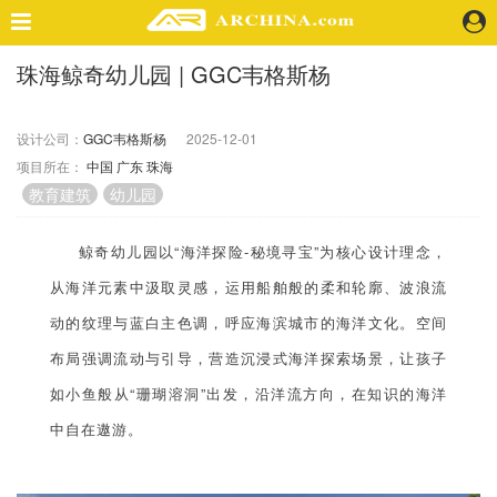
珠海鲸奇幼儿园 | GGC韦格斯杨
精选案例
建 筑
设计公司：
GGC韦格斯杨
2025-12-01
景 观
项目所在：
中国
广东
珠海
室 内
教育建筑
幼儿园
视 频
鲸奇幼儿园以“海洋探险-秘境寻宝”为核心设计理念，
头条资讯
从海洋元素中汲取灵感，运用船舶般的柔和轮廓、波浪流
业 界
动的纹理与蓝白主色调，呼应海滨城市的海洋文化。空间
机 构
布局强调流动与引导，营造沉浸式海洋探索场景，让孩子
人 物
如小鱼般从“珊瑚溶洞”出发，沿洋流方向，在知识的海洋
地 产
快速搜索
中自在遨游。