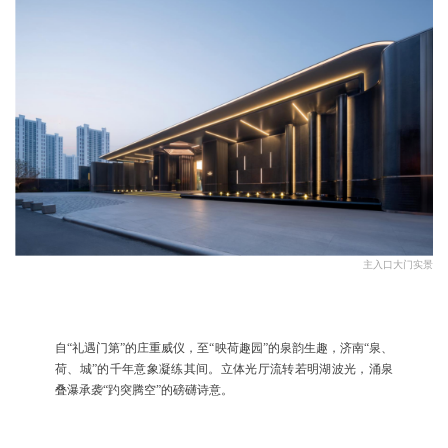
主入口大门实景
自“礼遇门第”的庄重威仪，至“映荷趣园”的泉韵生趣，济南“泉、
荷、城”的千年意象凝练其间。立体光厅流转若明湖波光，涌泉
叠瀑承袭“趵突腾空”的磅礴诗意。