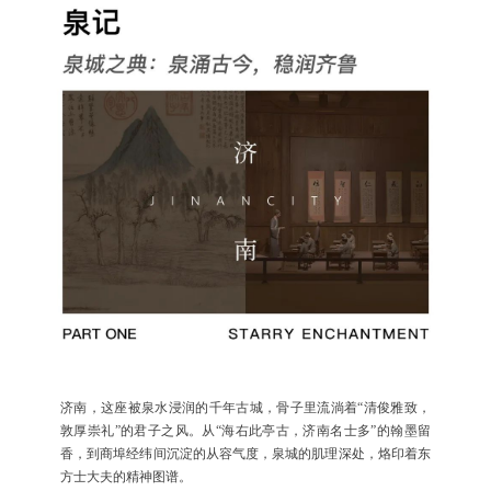
济南，这座被泉水浸润的千年古城，骨子里流淌着“清俊雅致，
敦厚崇礼”的君子之风。从“海右此亭古，济南名士多”的翰墨留
香，到商埠经纬间沉淀的从容气度，泉城的肌理深处，烙印着东
方士大夫的精神图谱。