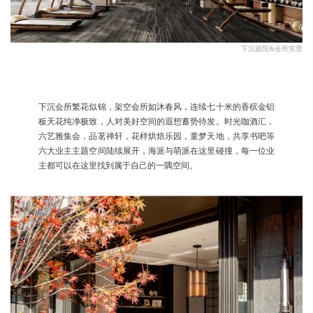
下沉庭院&会所实景
下沉会所繁花似锦，架空会所如沐春风，连续七十米的香槟金铝
板天花纯净极致，人对美好空间的遐想蓄势待发。时光咖酒汇，
六艺雅集会，品茗禅轩，花样烘焙乐园，童梦天地，共享书吧等
六大业主主题空间陆续展开，海派与萌派在这里碰撞，每一位业
主都可以在这里找到属于自己的一隅空间。