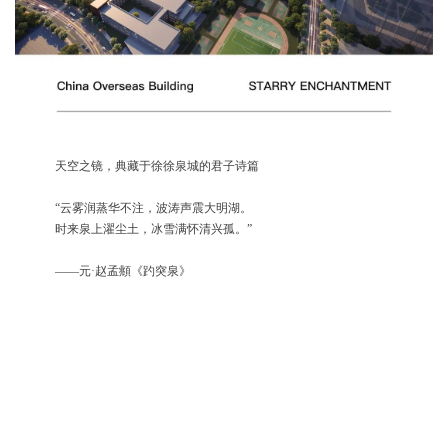
企业招聘
企业会员
关于投稿
广告投放
天空之镜，典藏于徐徐泉城的君子诗篇
关于我们
联系我们
“云雾润蒸华不注，波涛声震大明湖。
时来泉上濯尘土，冰雪满怀清兴孤。”
——元·赵孟頫《趵突泉》