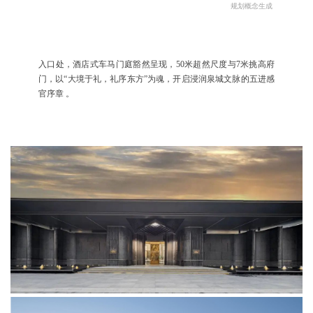
规划概念生成
入口处，酒店式车马门庭豁然呈现，50米超然尺度与7米挑高府
门，以“大境于礼，礼序东方”为魂，开启浸润泉城文脉的五进感
官序章 。