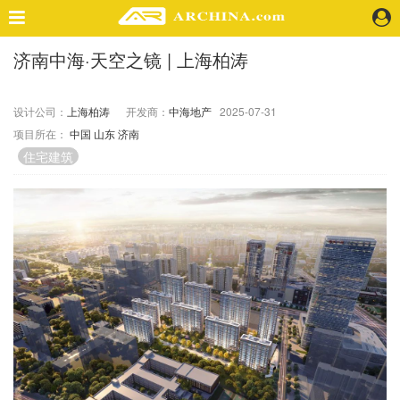
济南中海·天空之镜 | 上海柏涛
精选案例
建 筑
设计公司：
上海柏涛
开发商：
中海地产
2025-07-31
景 观
项目所在：
中国
山东
济南
室 内
住宅建筑
视 频
头条资讯
业 界
机 构
人 物
地 产
快速搜索