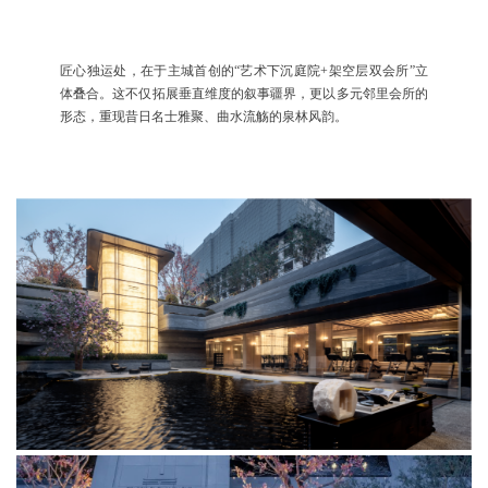
匠心独运处，在于主城首创的“艺术下沉庭院+架空层双会所”立
体叠合。这不仅拓展垂直维度的叙事疆界，更以多元邻里会所的
形态，重现昔日名士雅聚、曲水流觞的泉林风韵。