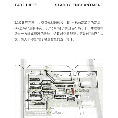
2.9极致容积率中，项目规划10栋楼，其中4栋总高25层的高层，
6栋总高17层的小高，以“北高南低”的围合布局，于市井喧嚣中
辟出一方静谧尊雅的天地。这超越空间智慧，更是对“结庐在人
境，而无车马喧”君子栖居哲思的当代转译。