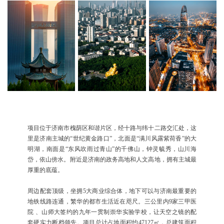
项目位于济南市槐荫区和谐片区，经十路与纬十二路交汇处，这
里是济南主城的“世纪黄金路口”，北面是“满川风露紫荷香”的大
明湖，南面是“东风吹雨过青山”的千佛山，钟灵毓秀，山川海
岱，依山傍水。附近是济南的政务高地和人文高地，拥有主城最
厚重的底蕴。
周边配套顶级，坐拥5大商业综合体，地下可以与济南最重要的
地铁线路连通，繁华的都市生活近在咫尺。三公里内9家三甲医
院 、山师大签约的九年一贯制崇华实验学校，让天空之镜的配
套硬实力断档领先。项目总计占地面积约47127㎡，总建筑面积