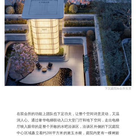
下沉庭院&会所实景
在双会所的功能上团队也下足功夫，让整个空间诗意灵动，又温
润人心。通过奢华电梯联动入口大堂门厅和地下空间，走出电梯
厅映入眼帘的是整个开敞的水吧洽谈区，洽谈区外侧的下沉庭院
中心区域矗立着约200平方米的漱玉水榭，庭院内更有一棵树龄