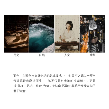
历史
自然
人文
摩登
而今，在繁华与文脉交织的老城腹地，中海·天空之镜以一座当
代建筑诗典应运而生——这不仅是对土地的虔诚献礼，更是
以“礼序、艺术、雅奢”为笔，为济南书写的“典藏于徐徐泉城的
君子诗篇”。