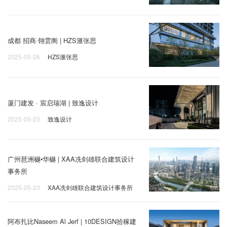
成都 招商·翎雲阁 | HZS滙张思
2025-05-26
HZS滙张思
厦门建发 · 宸启瑞湖 | 致逸设计
2025-05-23
致逸设计
广州琶洲樾•华樾 | XAA冼剑雄联合建筑设计
事务所
2025-05-23
XAA冼剑雄联合建筑设计事务所
阿布扎比Naseem Al Jerf | 10DESIGN拾稼建