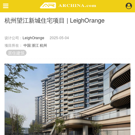
杭州望江新城住宅项目 | LeighOrange
精选案例
建 筑
设计公司：
LeighOrange
2025-05-04
景 观
项目所在：
中国
浙江
杭州
室 内
居住建筑
视 频
头条资讯
业 界
机 构
人 物
地 产
快速搜索