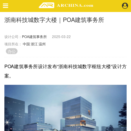
浙南科技城数字大楼｜POA建筑事务所
精选案例
建 筑
设计公司：
POA建筑事务所
2025-03-22
景 观
项目所在：
中国
浙江
温州
室 内
办公
视 频
POA建筑事务所设计发布“浙南科技城数字枢纽大楼”设计方
头条资讯
案。
业 界
机 构
人 物
地 产
快速搜索