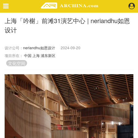
上海「吟榭」前滩31演艺中心 | neriandhu如恩
精选案例
设计
建 筑
景 观
室 内
设计公司：
neriandhu如恩设计
2024-09-20
项目所在：
中国
上海
浦东新区
视 频
文化空间
头条资讯
业 界
机 构
人 物
地 产
快速搜索