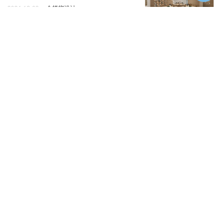
2024-12-09
金螳螂设计
常州棉仓 | AIM恺慕建筑设计
2024-05-11
AIM恺慕建筑设计
北外滩友邦大剧院室内设计 | HPP建筑事务所
2024-01-13
HPP建筑事务所
平沙岛·村口蚕房，广东南海大地艺术节｜木
月建筑设计事务所
2023-12-23
木月建筑设计事务所