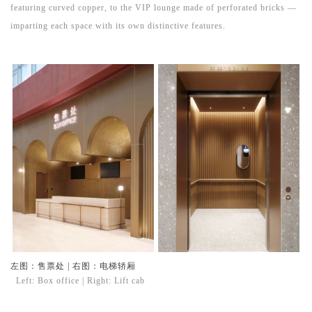
featuring curved copper, to the VIP lounge made of perforated bricks —
imparting each space with its own distinctive features.
左图：售票处 | 右图：电梯轿厢
Left:
Box office | Right: Lift cab