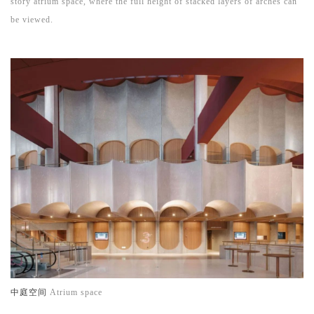
story atrium space, where the full height of stacked layers of arches can
be viewed.
中庭空间
Atrium space