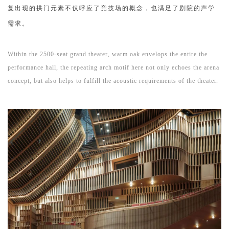
复出现的拱门元素不仅呼应了竞技场的概念，也满足了剧院的声学
需求。
Within the 2500-seat grand theater, warm oak envelops the entire the
performance hall, the repeating arch motif here not only echoes the arena
concept, but also helps to fulfill the acoustic requirements of the theater.