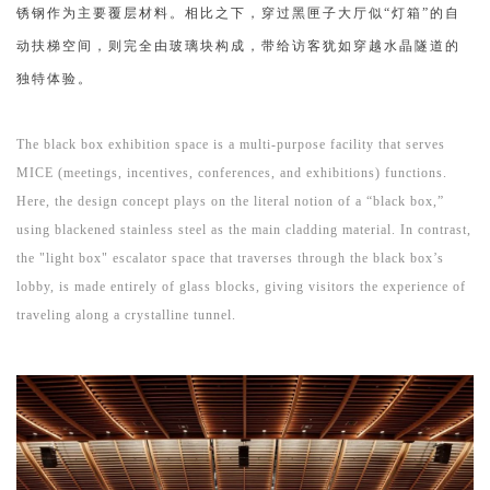
锈钢作为主要覆层材料。相比之下，穿过黑匣子大厅似“灯箱”的自
动扶梯空间，则完全由玻璃块构成，带给访客犹如穿越水晶隧道的
独特体验。
The black box exhibition space is a multi-purpose facility that serves
MICE (meetings, incentives, conferences, and exhibitions) functions.
Here, the design concept plays on the literal notion of a “black box,”
using blackened stainless steel as the main cladding material. In contrast,
the "light box" escalator space that traverses through the black box’s
lobby, is made entirely of glass blocks, giving visitors the experience of
traveling along a crystalline tunnel.