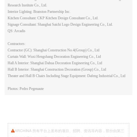
Research Institute Co., Ltd.
Interior Lighting: Branston Partnership Inc.
Kitchen Consultant: CKP Kitchen Design Consultant Co., Ltd.
Signage Consultant: Shanghai Saichi Logo Design Engineering Co., Ltd.
QS: Arcadis
Contractors:
Contractor (GC): Shanghai Construction No.4(Group) Co., Ltd
Curtain Wall: Wuxi Hengshang Decoration Engineering Co., Ltd
Hall A Interior: Shanghai Dahua Decoration Engineering Co., Ltd
Hall B Interior: Shanghai Construction Decoration (Group) Co., Ltd
Theater and Hall B Chairs Including Stage Equipment: Dafeng Industrial Co., Ltd
Photos: Pedro Pegenaute
ARCHINA 所有平台上发布的项目、招聘、资讯等内容，部分由第三