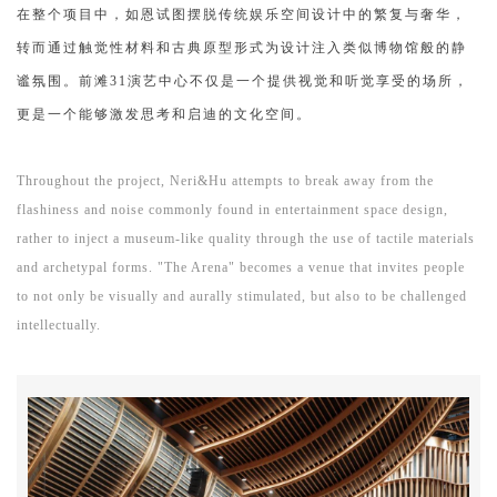
在整个项目中，如恩试图摆脱传统娱乐空间设计中的繁复与奢华，
转而通过触觉性材料和古典原型形式为设计注入类似博物馆般的静
谧氛围。前滩31演艺中心不仅是一个提供视觉和听觉享受的场所，
更是一个能够激发思考和启迪的文化空间。
Throughout the project, Neri&Hu attempts to break away from the
flashiness and noise commonly found in entertainment space design,
rather to inject a museum-like quality through the use of tactile materials
and archetypal forms. "The Arena" becomes a venue that invites people
to not only be visually and aurally stimulated, but also to be challenged
intellectually.