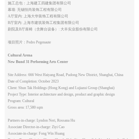
施工总包：上海建工四建集团有限公司
幕墙: 无锡恒尚装饰工程有限公司
A厅室内: 上海大华装饰工程有限公司
B厅室内: 上海市建筑装饰工程集团有限公司
剧院及B厅座椅（含舞台设备）: 大丰实业股份有限公司
项目照片：Pedro Pegenaute
Cultural Arena
New Bund 31 Performing Arts Center
Site Address: 666 West Haiyang Road, Pudong New District, Shanghai, China
Date of Completion: October 2023
Client: Shun Tak Holdings (Hong Kong) and Lujiazui Group (Shanghai)
Project Type: Interior architecture and design, product and graphic design
Program: Cultural
Gross area: 17,580 sqm
Partners-in-charge: Lyndon Neri, Rossana Hu
Associate Director-in-charge: Ziyi Cao
Associate-in-charge: Fong Win Huang