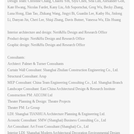
Design Team: Christine Chang, Chaofu Yeh, Siyu Chen, Sela Lim, Alexander Goh,
Kate Hwang, Nicolas Fardet, Kany Liu, Ath Supornchai, Greg Wu, Becky Zhang,
Luna Hong, Elan Tao, Zhikang Wang, Jingyi Bi, Guanlin Lee, Kathy Hu, Jinlong
Li, Danyan Jin, Cheri Lee, Shiqi Zhang, Davis Butner, Vanessa Wu, Elis Huang
Interior architecture and design: Neri&Hu Design and Research Office
Product design: Neri&Hu Design and Research Office
Graphic design: Neri&Hu Design and Research Office
Consultants:
Architect: Palmer & Turner Consultants
Curtain Wall Consultant: Shanghai Zhulian Construction Engineering Co., Ltd.
Structural Consultant: Arup
MEP Consultant: China Team Engineering Consulting Co., Ltd. Shanghai Branch
Landscape Consultant: East China Architectural Design & Research Institute
Construction PM: AECOM Ltd
Theater Planning & Design: Theatre Projects
Theater PM: Le Group
LDI: Shanghai TIANHUA Architecture Planning & Engineering Ltd.
Acoustic Consultant: SMW (Shanghai) Business Consulting Co., Ltd
Art Consultant: Art Front Consultant (Shanghai) Co., Ltd
Interior LDI: Shanghai Modern Architectural Decoration Environmental Design