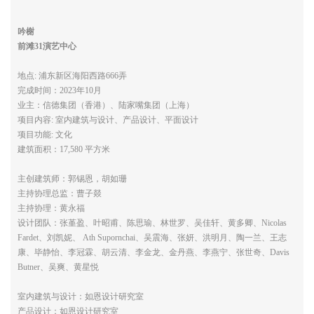
吟榭
前滩31演艺中心
地点: 浦东新区海阳西路666弄
完成时间：2023年10月
业主：信德集团（香港）、陆家嘴集团（上海）
项目内容: 室内建筑与设计、产品设计、平面设计
项目功能: 文化
建筑面积：17,580 平方米
主创建筑师：郭锡恩，胡如珊
主持协理总监：曹子燚
主持协理：黄永福
设计团队：张堇盈、叶昭甫、陈思瑜、林世罗、吴佳轩、黄多卿、Nicolas
Fardet、刘凯妮、 Ath Supornchai、吴震海、张妍、洪明月、陶一兰、王志
康、毕静怡、李冠霖、胡云清、李金龙、金丹燕、李燕宁、张世奇、Davis
Butner、吴爽、黄星悦
室内建筑与设计：如恩设计研究室
产品设计：如恩设计研究室