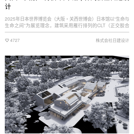
计
2025年日本世界博览会（大阪・关西世博会）日本馆以“生命与
生命之间”为展览理念，建筑采用雁行排列的CLT（正交胶合
木）重复构成无数个圆环，以建筑的形式表现“生命的接力”与
“生命的循环”。
4727
株式会社日建设计