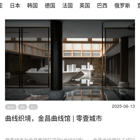
亚
日本
韩国
德国
法国
英国
巴西
俄罗斯
2025-06-13
展示馆
展馆
办公
曲线织境，金昌曲线馆 | 零壹城市