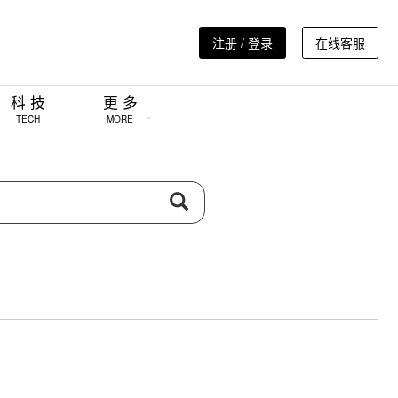
注册 / 登录
在线客服
科 技
更 多
TECH
MORE