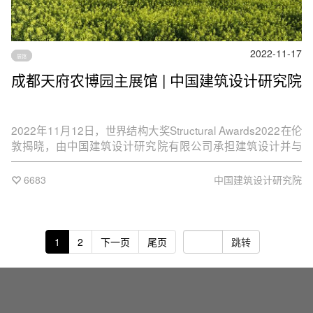
2022-11-17
展馆
成都天府农博园主展馆 | 中国建筑设计研究院
2022年11月12日，世界结构大奖Structural Awards2022在伦
敦揭晓，由中国建筑设计研究院有限公司承担建筑设计并与
StructurCraft联合进行结构设计的天府农业博览园主展馆在世
界范围内的40余个参评项目中脱颖而出，荣获最佳项目奖——
6683
中国建筑设计研究院
Award for structural elegance through integrated design
and construction。
1
2
下一页
尾页
跳转