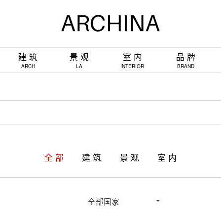
建 筑
景 观
室 内
品 牌
ARCH
LA
INTERIOR
BRAND
全 部
建 筑
景 观
室 内
全部国家