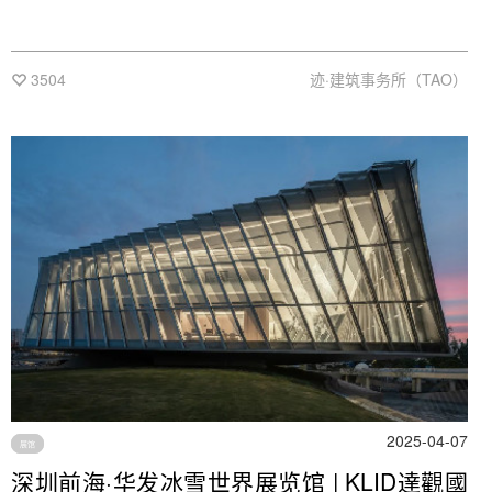
3504
迹·建筑事务所（TAO）
2025-04-07
展馆
深圳前海·华发冰雪世界展览馆 | KLID達觀國