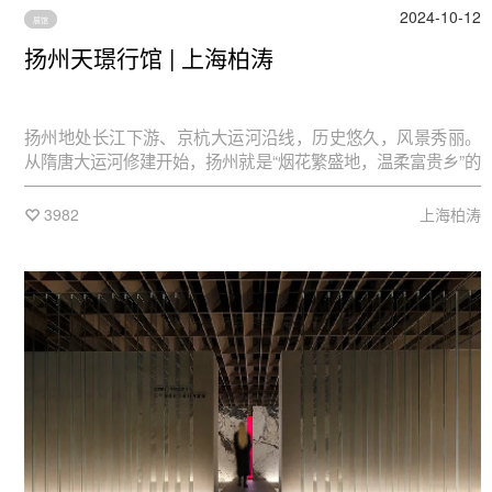
2024-10-12
展馆
扬州天璟行馆 | 上海柏涛
扬州地处长江下游、京杭大运河沿线，历史悠久，风景秀丽。
从隋唐大运河修建开始，扬州就是“烟花繁盛地，温柔富贵乡”的
纸醉金迷场，也是“腰缠十万贯，骑鹤下扬州”的锦绣繁盛地。到
了清朝，这里更是工商业发达，文人荟萃，康乾数次南巡都经
3982
上海柏涛
过这里。其风景之秀丽迷人，非文人画士所能描述，更是中国
士人美学的集中之地。