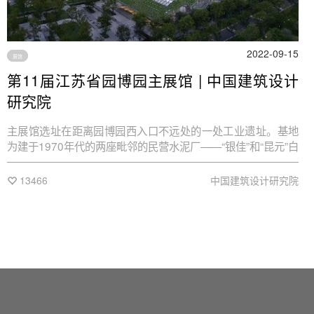
2022-09-15
展馆
第11届江苏省园博园主展馆 | 中国建筑设计
研究院
主展馆选址在距离园博园西入口不远处的一处工业遗址。基地
为建于1970年代的两座毗邻的民营水泥厂——“银佳”和“昆元”白
水泥厂。汤山的白水泥生产起源于民族工业初起的20世纪初，
麇集在山谷中的众多民营小厂均脱胎于孙中山兴办的中国水泥
13466
中国建筑设计研究院
厂，银佳和昆元白水泥厂就是其中之二。