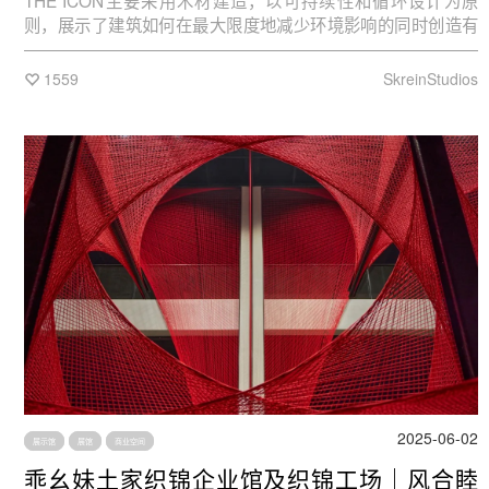
THE ICON主要采用木材建造，以可持续性和循环设计为原
则，展示了建筑如何在最大限度地减少环境影响的同时创造有
意义的体验。它已成为全球领袖、创新者和变革推动者的聚集
场所，推动了围绕未来生活、工作和社区的对话。
1559
SkreinStudios
2025-06-02
展示馆
展馆
商业空间
乖幺妹土家织锦企业馆及织锦工场｜风合睦