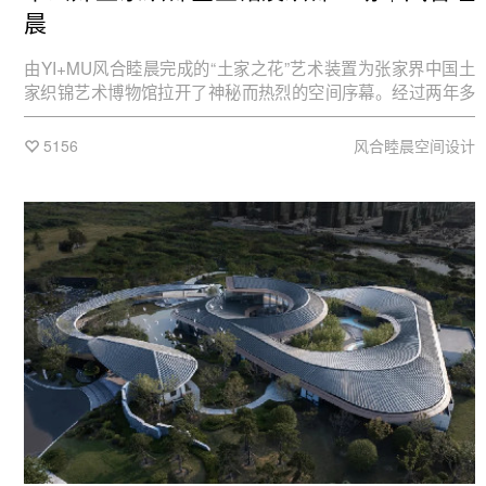
晨
由YI+MU风合睦晨完成的“土家之花”艺术装置为张家界中国土
家织锦艺术博物馆拉开了神秘而热烈的空间序幕。经过两年多
的打磨，以土家织锦非遗文化为核心的企业馆、体验中心、旗
舰店等空间相继落成。
5156
风合睦晨空间设计