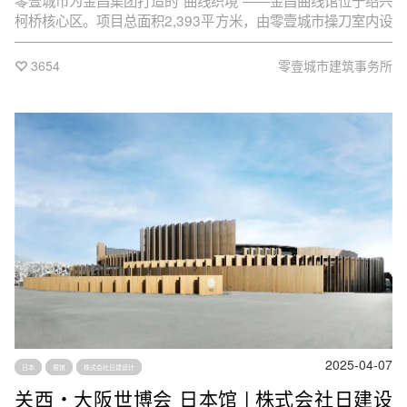
零壹城市为金昌集团打造的“曲线织境”——金昌曲线馆位于绍兴
柯桥核心区。项目总面积2,393平方米，由零壹城市操刀室内设
计、展陈设计、展项策划与多媒体内容制作。该项目集企业接
待、总部办公与品牌展示于一体，旨在以沉浸式的空间体验全
3654
零壹城市建筑事务所
面呈现金昌集团的企业精神与产品工艺，构建一个融合功能性
与叙事性的品牌场域。
2025-04-07
日本
展馆
株式会社日建设计
关西・大阪世博会 日本馆 | 株式会社日建设