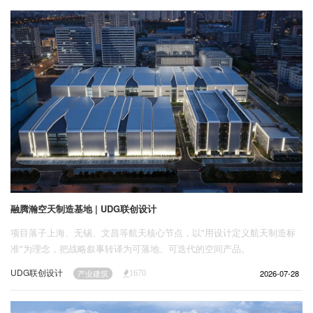
企业招聘
企业会员
关于投稿
广告投放
关于我们
联系我们
融腾瀚空天制造基地 | UDG联创设计
项目落子上海、无锡、文昌等航天核心节点，以"用设计定义航天制造标
准"为理念，把战略叙事转译为可落地、可迭代的空间产品。
UDG联创设计
2026-07-28
产业建筑
1670