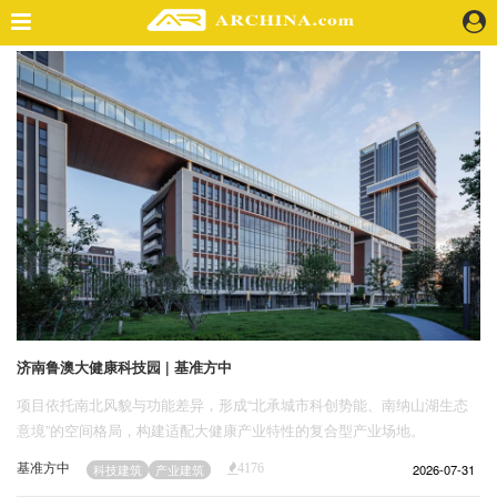
精选案例
建 筑
景 观
室 内
视 频
头条资讯
业 界
机 构
人 物
济南鲁澳大健康科技园 | 基准方中
地 产
项目依托南北风貌与功能差异，形成“北承城市科创势能、南纳山湖生态
快速搜索
意境”的空间格局，构建适配大健康产业特性的复合型产业场地。
基准方中
2026-07-31
科技建筑
产业建筑
4176