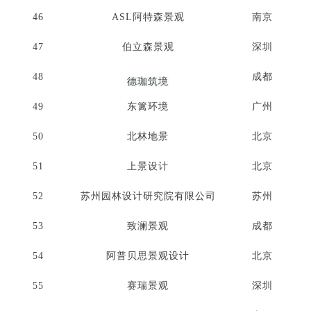
46
ASL阿特森景观
南京
47
伯立森景观
深圳
48
成都
德珈筑境
49
东篱环境
广州
50
北林地景
北京
51
上景设计
北京
52
苏州园林设计研究院有限公司
苏州
53
致澜景观
成都
54
阿普贝思景观设计
北京
55
赛瑞景观
深圳