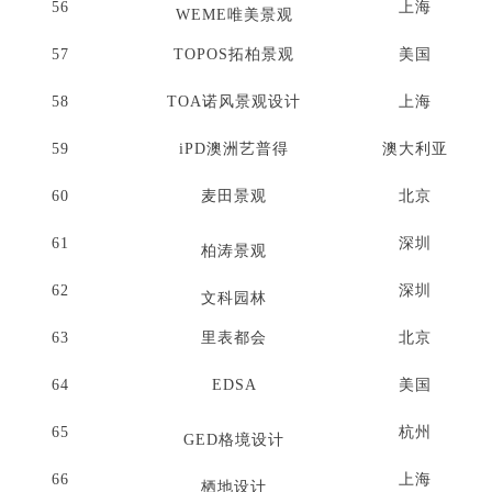
56
上海
WEME唯美景观
57
TOPOS拓柏景观
美国
58
TOA诺风景观设计
上海
59
iPD澳洲艺普得
澳大利亚
60
麦田景观
北京
61
深圳
柏涛景观
62
深圳
文科园林
63
里表都会
北京
64
EDSA
美国
65
杭州
G
ED格境设计
66
上海
栖地设计