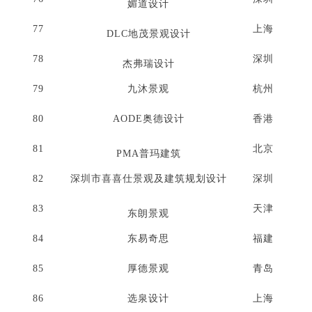
媚道设计
77
上海
DLC地茂景观设计
78
深圳
杰弗瑞设计
79
九沐景观
杭州
80
AODE奥德设计
香港
81
北京
PMA普玛建筑
82
深圳市喜喜仕景观及建筑规划设计
深圳
83
天津
东朗景观
84
东易奇思
福建
85
厚德景观
青岛
86
选泉设计
上海