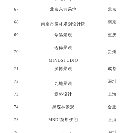
67
北京东方易地
北京
68
南京
南京市园林规划设计院
69
犁墨景观
重庆
迈德景观
70
贵州
MINDSTUDIO
71
澳博景观
成都
72
深圳
九地景观
73
意格设计
上海
74
黑森林景观
合肥
75
MBDI英斯佛朗
上海
76
深圳