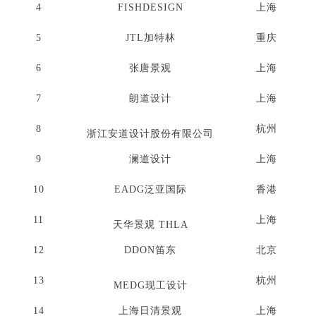
4
FISHDESIGN
上海
5
JTL加特林
重庆
6
张唐景观
上海
7
朗道设计
上海
8
杭州
浙江安道设计股份有限公司
9
澜道设计
上海
10
EADG泛亚国际
香港
11
上海
天华景观 THLA
12
DDON笛东
北京
13
杭州
MEDG现工设计
14
上海日清景观
上海