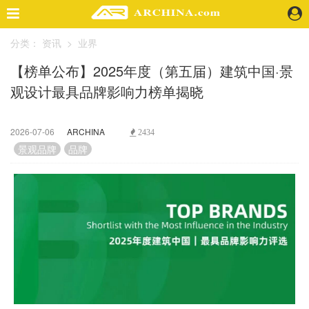
分类：
资讯
>
业界
精选案例
【榜单公布】2025年度（第五届）建筑中国·景
建 筑
观设计最具品牌影响力榜单揭晓
景 观
室 内
视 频
2026-07-06
ARCHINA
2434
景观品牌
品牌
头条资讯
业 界
机 构
人 物
地 产
快速搜索