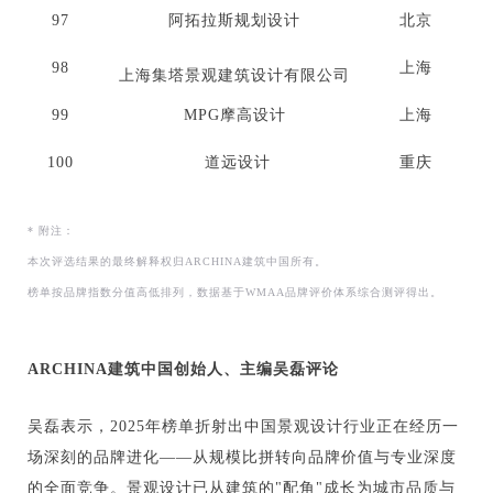
97
阿拓拉斯规划设计
北京
98
上海
上海集塔景观建筑设计有限公司
99
MPG摩高设计
上海
100
道远设计
重庆
* 附注：
本次评选结果的最终解释权归ARCHINA建筑中国所有。
榜单按品牌指数分值高低排列，数据基于WMAA品牌评价体系综合测评得出。
ARCHINA建筑中国创始人、主编吴磊评论
吴磊表示，2025年榜单折射出中国景观设计行业正在经历一
场深刻的品牌进化——从规模比拼转向品牌价值与专业深度
的全面竞争。景观设计已从建筑的"配角"成长为城市品质与