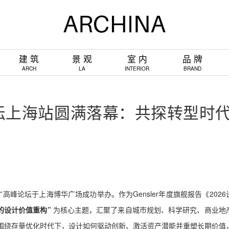
建 筑
景 观
室 内
品 牌
ARCH
LA
INTERIOR
BRAND
展望论坛上海站圆满落幕：共探转型时
026”高峰论坛于上海博华广场成功举办。作为Gensler年度旗舰报告《202
的设计价值重构”
为核心主题，汇聚了
来自城市规划、
科学研究
、商业地
围绕存量优化时代下，设计如何驱动创新、激活资产潜能并重塑长期价值