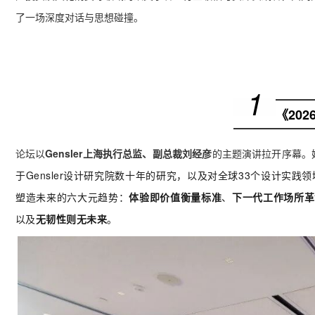
了一场深度对话与思想碰撞。
1
《20
论坛以
Gensler上海执行总监、副总裁刘经彦
的主题演讲拉开序幕。
于Gensler设计研究院数十年的研究，以及对全球33个设计实
塑造未来的六大元趋势：
体验即价值衡量标准
、
下一代工作场所革
以及
无韧性则无未来
。