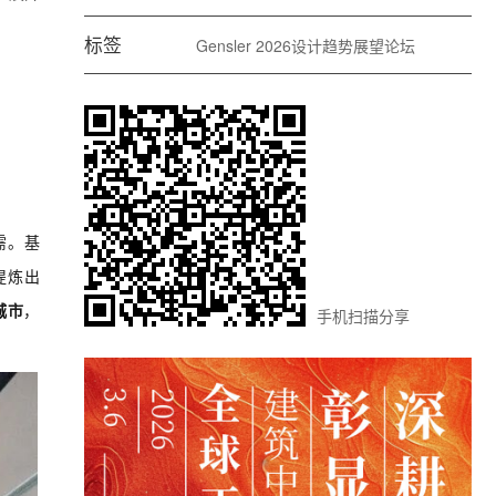
标签
Gensler
2026设计趋势展望论坛
需。基
提炼出
城市
，
手机扫描分享