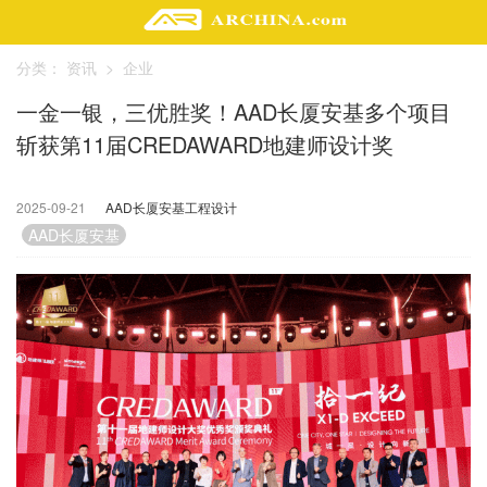
分类：
资讯
>
企业
精选案例
一金一银，三优胜奖！AAD长厦安基多个项目
建 筑
斩获第11届CREDAWARD地建师设计奖
景 观
室 内
视 频
2025-09-21
AAD长厦安基工程设计
3517
AAD长厦安基
头条资讯
业 界
机 构
人 物
地 产
快速搜索