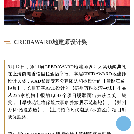
企业招聘
企业会员
关于投稿
广告投放
CREDAWARD地建师设计奖
关于我们
联系我们
9月12日，第11届CREDAWARD地建师设计大奖颁奖典礼
在上海前滩香格里拉酒店举行。本届CREDAWARD地建师
设计大奖，AAD长厦安基公建团队和睿设计的【麓悦江城·
悦集】，长厦安基AAD设计的【郑州万科翠湾中城】作品
从295家机构申报的1,042个项目脱颖而出荣获金奖、银
奖，【攀枝花红格保险共享康养旅居示范基地】、【郑州
万科·拾谧森语】、【上海招商时代潮派 (示范区)】项目斩
获优胜奖。