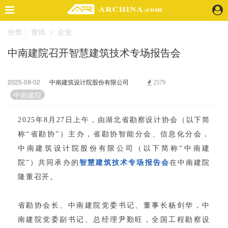
分类：
资讯
>
企业
精选案例
中南建院召开智慧建筑技术专场报告会
建 筑
景 观
室 内
2025-09-02
中南建筑设计院股份有限公司
2579
视 频
中南建院
2025年8月27日上午，由湖北省勘察设计协会（以下简
头条资讯
称“省勘协”）主办，省勘协智能分会、信息化分会，
业 界
中南建筑设计院股份有限公司（以下简称“中南建
机 构
院”）共同承办的
智慧建筑技术专场报告会
在中南建院
人 物
隆重召开。
地 产
快速搜索
省勘协会长、中南建院党委书记、董事长杨剑华，中
南建院党委副书记、总经理尹勤旺，全国工程勘察设