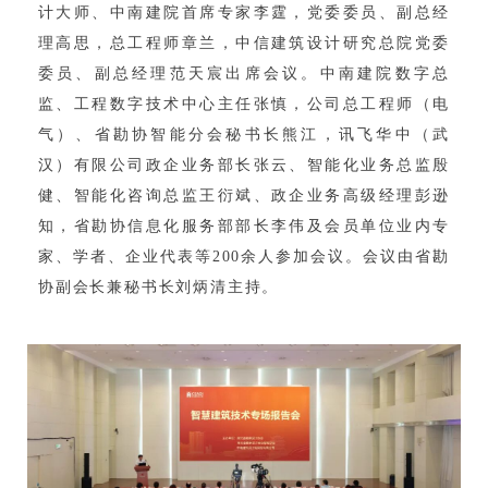
企业招聘
计大师、中南建院首席专家李霆，党委委员、副总经
理高思，总工程师章兰，中信建筑设计研究总院党委
企业会员
委员、副总经理范天宸出席会议。中南建院数字总
关于投稿
监、工程数字技术中心主任张慎，公司总工程师（电
广告投放
气）、省勘协智能分会秘书长熊江，讯飞华中（武
汉）有限公司政企业务部长张云、智能化业务总监殷
健、智能化咨询总监王衍斌、政企业务高级经理彭逊
关于我们
知，省勘协信息化服务部部长李伟及会员单位业内专
联系我们
家、学者、企业代表等200余人参加会议。会议由省勘
协副会长兼秘书长刘炳清主持。