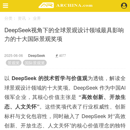
分类：
资讯
>
业界
精选案例
DeepSeek视角下的全球景观设计领域最具影响
建 筑
力的十大国际景观奖项
景 观
室 内
视 频
2025-06-06
DeepSeek
4077
景观奖
国际景观奖
头条资讯
以
为透镜，解读全
DeepSeek 的技术哲学与价值观
业 界
球景观设计领域的十大奖项。DeepSeek 作为中国AI
机 构
人 物
领军企业，其核心价值主张是
“高效创新、开放生
地 产
。这些奖项代表了行业权威性、创新
态、人文关怀”
快速搜索
标杆与文化包容性，同时融入了 DeepSeek 对“高效
创新、开放生态、人文关怀”的核心价值理念的独特