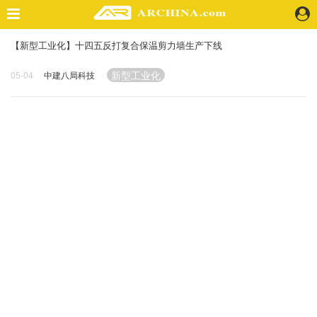
【新型工业化】十四五反打复合保温剪力墙生产下线
精选案例
建 筑
新型工业化
05-04
中建八局科技
景 观
室 内
视 频
头条资讯
业 界
机 构
人 物
地 产
快速搜索