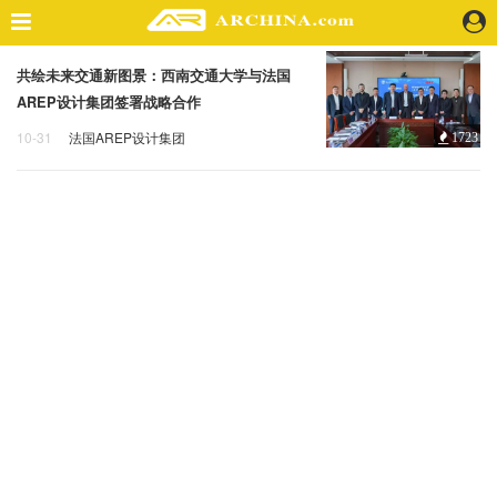
共绘未来交通新图景：西南交通大学与法国
精选案例
AREP设计集团签署战略合作
建 筑
10-31
法国AREP设计集团
1723
景 观
法国AREP设计集团
西南交通大学
室 内
视 频
头条资讯
业 界
机 构
人 物
地 产
快速搜索