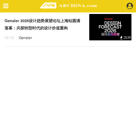
Gensler 2026设计趋势展望论坛上海站圆满
精选案例
落幕：共探转型时代的设计价值重构
建 筑
06-03
Gensler
2639
景 观
Gensler
2026设计趋势展望论坛
室 内
视 频
头条资讯
业 界
机 构
人 物
地 产
快速搜索