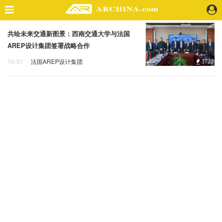
共绘未来交通新图景：西南交通大学与法国
精选案例
AREP设计集团签署战略合作
建 筑
10-31
法国AREP设计集团
1722
景 观
法国AREP设计集团
西南交通大学
室 内
视 频
头条资讯
业 界
机 构
人 物
地 产
快速搜索