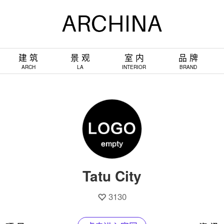
建 筑
景 观
室 内
品 牌
ARCH
LA
INTERIOR
BRAND
Tatu City
3130