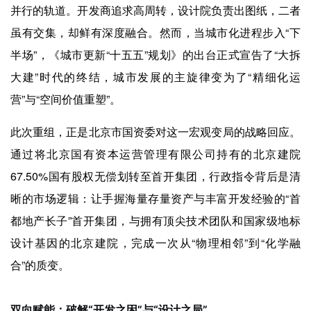
并行的轨道。开发商追求高周转，设计院负责出图纸，二者
虽有交集，却鲜有深度融合。然而，当城市化进程步入“下
半场”，《城市更新“十五五”规划》的出台正式宣告了“大拆
大建”时代的终结，城市发展的主旋律变为了“精细化运
营”与“空间价值重塑”。
此次重组，正是北京市国资委对这一宏观变局的战略回应。
通过将北京国有资本运营管理有限公司持有的北京建院
67.50%国有股权无偿划转至首开集团，行政指令背后是清
晰的市场逻辑：让手握海量存量资产与丰富开发经验的“首
都地产长子”首开集团，与拥有顶尖技术团队和国家级地标
设计基因的北京建院，完成一次从“物理相邻”到“化学融
合”的质变。
双向赋能：破解“开发之困”与“设计之局”