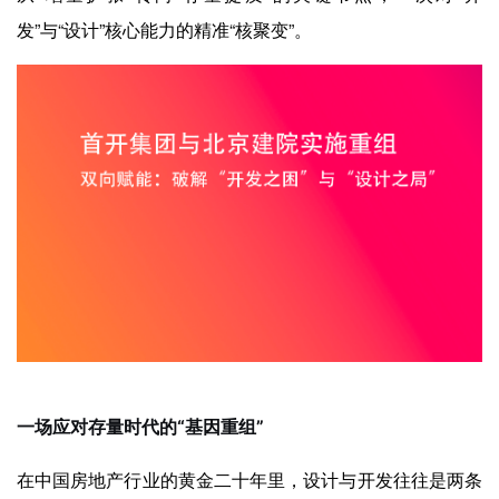
企业招聘
发”与“设计”核心能力的精准“核聚变”。
企业会员
关于投稿
广告投放
关于我们
联系我们
一场应对存量时代的“基因重组”
在中国房地产行业的黄金二十年里，设计与开发往往是两条