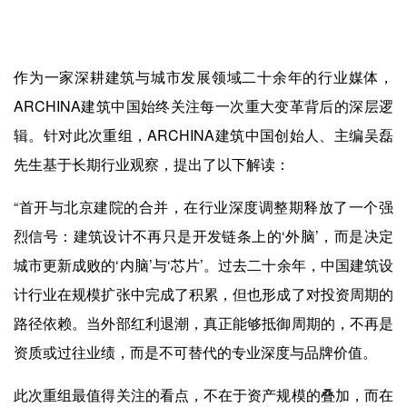
作为一家深耕建筑与城市发展领域二十余年的行业媒体，
ARCHINA建筑中国始终关注每一次重大变革背后的深层逻
辑。针对此次重组，ARCHINA建筑中国创始人、主编吴磊
先生基于长期行业观察，提出了以下解读：
“首开与北京建院的合并，在行业深度调整期释放了一个强
烈信号：建筑设计不再只是开发链条上的‘外脑’，而是决定
城市更新成败的‘内脑’与‘芯片’。过去二十余年，中国建筑设
计行业在规模扩张中完成了积累，但也形成了对投资周期的
路径依赖。当外部红利退潮，真正能够抵御周期的，不再是
资质或过往业绩，而是不可替代的专业深度与品牌价值。
此次重组最值得关注的看点，不在于资产规模的叠加，而在