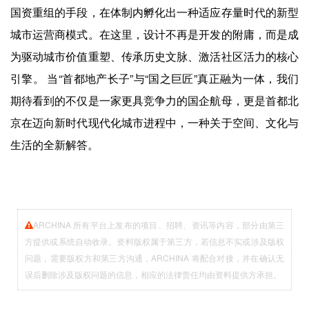
国资重组的手段，在体制内孵化出一种适应存量时代的新型
城市运营商模式。在这里，设计不再是开发的附庸，而是成
为驱动城市价值重塑、传承历史文脉、激活社区活力的核心
引擎。 当“首都地产长子”与“国之巨匠”真正融为一体，我们
期待看到的不仅是一家更具竞争力的国企航母，更是首都北
京在迈向新时代现代化城市进程中，一种关于空间、文化与
生活的全新解答。
ARCHINA 所有平台上发布的项目、招聘、资讯等内容，部分由第三
方提供或系统自动收录。资料版权属于第三方，若信息不实或涉及版权
问题，需要版权方和第三方沟通，ARCHINA 将配合对接，并在确认无
误后删除涉及版权问题的信息，相应的法律责任均由资料提供方承担。