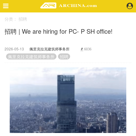
分类：
招聘
精选案例
招聘 | We are hiring for PC- P SH office!
建 筑
景 观
室 内
2026-05-13
佩里克拉克建筑师事务所
6036
视 频
佩里克拉克建筑师事务所
招聘
头条资讯
业 界
机 构
人 物
地 产
快速搜索