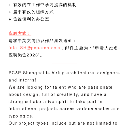
+ 有效的在工作中学习提高的机制
+ 扁平有效的组织方式
+ 位置便利的办公室
应聘方式：
请将中英文简历及作品集发送至：
info_SH@pcparch.com
, 邮件主题为：“申请人姓名-
应聘岗位2026”。
PC&P Shanghai is hiring architectural designers
and interns!
We are looking for talent who are passionate
about design, full of creativity, and have a
strong collaborative spirit to take part in
international projects across various scales and
typologies.
Our project types include but are not limited to: