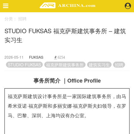
分类：
招聘
精选案例
STUDIO FUKSAS 福克萨斯建筑事务所 – 建筑
建 筑
实习生
景 观
室 内
视 频
2026-05-11
FUKSAS
6254
STUDIO FUKSAS
福克萨斯建筑事务所
建筑实习生
招聘
头条资讯
事务所简介 ｜Office Profile
业 界
机 构
福克萨斯建筑设计事务所是一家国际建筑事务所，由马
人 物
希米亚诺·福克萨斯和多丽安娜·福克萨斯夫妇领导，在罗
地 产
快速搜索
马、巴黎、深圳、上海均设有办公室。