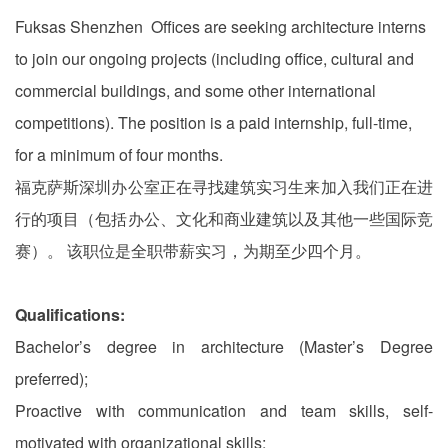
Fuksas Shenzhen Offices are seeking architecture interns
to join our ongoing projects (including office, cultural and
commercial buildings, and some other international
competitions). The position is a paid internship, full-time,
for a minimum of four months.
福克萨斯深圳办公室正在寻找建筑实习生来加入我们正在进
行的项目（包括办公、文化和商业建筑以及其他一些国际竞
赛）。 该职位是全职带薪实习，为期至少四个月。
Qualifications:
Bachelor’s degree in architecture (Master’s Degree
preferred);
Proactive with communication and team skills, self-
motivated with organizational skills;