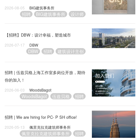
2026-08-05
BIG建筑事务所
招聘
BIG建筑事务所
设计师
【招聘】DBW：设计幸福，塑造城市
2026-07-17
DBW
DBW
招聘
建筑设计主创
招聘 | 伍兹贝格上海工作室多岗位开放，期待
你的加入！
2026-06-03
WoodsBagot
WoodsBagot
伍兹贝格
招聘
招聘 | We are hiring for PC- P SH office!
2026-05-13
佩里克拉克建筑师事务所
佩里克拉克建筑师事务所
招聘