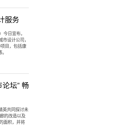
设计服务
得）今日宣布，
观和城市设计公司，
种项目，包括康
等。
论坛” 畅
业界精英共同探讨未
斯长廊的改造以及
用的面积，并将