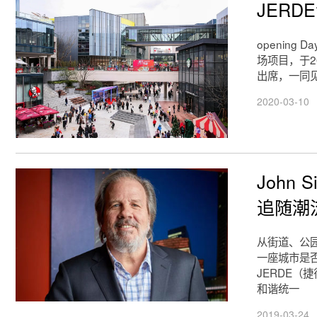
JERD
openin
场项目，于
出席，一同
2020-03-10
John
追随潮
从街道、公
一座城市是
JERDE（
和谐统一
2019-03-24