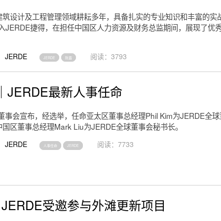
建筑设计及工程管理领域耕耘多年，具备扎实的专业知识和丰富的实
加入JERDE捷得，在担任中国区人力资源及财务总监期间，展现了优
JERDE
阅读：3793
JERDE
陈露
｜JERDE最新人事任命
E董事会宣布，经选举，任命亚太区董事总经理Phil Kim为JERDE全
国区董事总经理Mark Liu为JERDE全球董事会秘书长。
JERDE
阅读：7733
人事任命
JERDE
｜JERDE受邀参与外滩更新项目