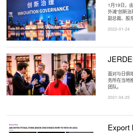
1月19日，
外滩“创新治
副总裁、股东
2022-01-24
JER
面对与日俱
务所在当地推
团队。
2021-04-25
Expo