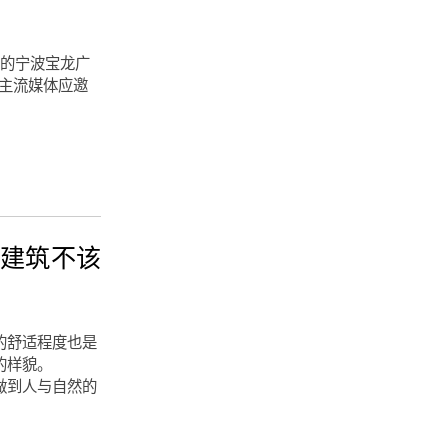
设计的宁波宝龙广
、主流媒体应邀
 好建筑不该
的舒适程度也是
的样貌。
该做到人与自然的