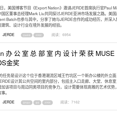
日，美国博客节目《Export Nation》邀请JERDE首席执行官Paul Mar
国区董事总经理Mark Liu共同探讨JERDE亚洲市场发展之路。美
erri Batch也参与其中，分享了她与JERDE合作的成功经历，并深
资建筑、设计行业在境外发展的经验。
JERDE
阅读：6954
亚洲市场
JERDE
adan办公室总部室内设计荣获MUSE D
DS金奖
最初的任务是设计这个位于香港潮流区域王竹坑区一个新办公楼的外立面
JERDE设计其公共空间的室内部分，包括主入口走廊、大堂、休息
增加该项目与周边同类项目的竞争力，设计需要体现高雅的艺术优势
故事。
JERDE
阅读：7162
室内设计
金奖
JERDE