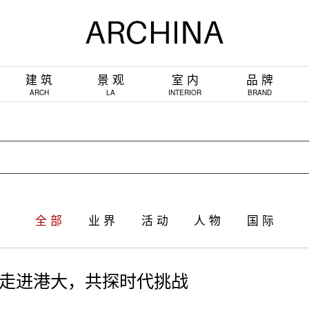
建 筑
景 观
室 内
品 牌
ARCH
LA
INTERIOR
BRAND
全 部
业 界
活 动
人 物
国 际
DE走进港大，共探时代挑战