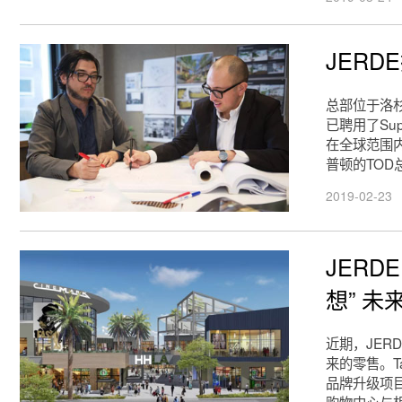
JERD
总部位于洛
已聘用了Sup
在全球范围
普顿的TO
2019-02-23
JERD
想” 未
近期，JER
来的零售。Ta
品牌升级项