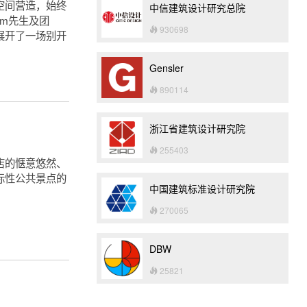
空间营造，始终
中信建筑设计研究总院
im先生及团
930698
展开了一场别开
Gensler
890114
浙江省建筑设计研究院
255403
店的惬意悠然、
标性公共景点的
中国建筑标准设计研究院
270065
DBW
25821