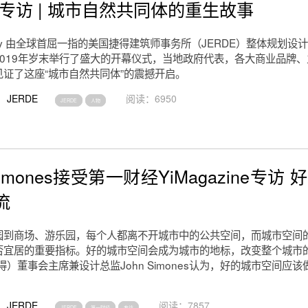
E专访 | 城市自然共同体的重生故事
g Day 由全球首屈一指的美国捷得建筑师事务所（JERDE）整体规划
2019年岁末举行了盛大的开幕仪式，当地政府代表，各大商业品牌
见证了这座“城市自然共同体”的震撼开启。
JERDE
阅读：6950
JERDE
人物
 Simones接受第一财经YiMagazine专访
流
园到商场、游乐园，每个人都离不开城市中的公共空间，而城市空间
否宜居的重要指标。好的城市空间会成为城市的地标，改变整个城市
捷得）董事会主席兼设计总监John Simones认为，好的城市空间应
JERDE
阅读：7857
JERDE
第一财经
专访