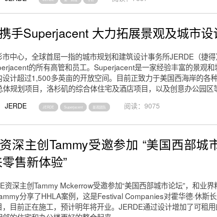
E携手Superjacent 大力拓展景观及城市
杉市中心，全球首屈一指的城市规划和建筑设计事务所JERDE（捷
erjacent的所有高管和员工。Superjacent是一家经验丰富的景
内设计超过1,500多英亩的开放空间。目前正致力于美国西海岸的各
D总体规划项目，洛杉矶的综合体住宅及酒店项目，以及创意办公园区
JERDE
阅读：9075
JERDE
Superjacent
景观团队
E资深主创Tammy受邀参加 “美国西部城市
来零售新体验”
DE资深主创Tammy Mckerrow受邀参加“美国西部城市论坛”，和
mmy分享了HHLA案例，这是Festival Companies对霍华德·休
目，目前正在施工，预计明年将开业。JERDE通过设计增加了可租