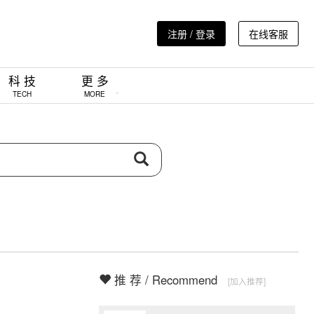
注册 / 登录
在线客服
科 技
更 多
TECH
MORE
推 荐 / Recommend
[加入推荐]