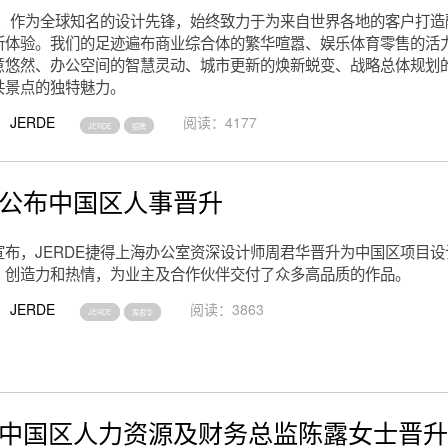
捷得，作为全球知名的设计先锋，始终致力于为来自世界各地的客户打
所体验。我们的足迹遍布商业综合体的繁华喧嚣、娱乐体育零售的活
意悠然、办公空间的智慧灵动、城市更新的焕新蜕变、战略总体规划
共景点的独特魅力。
JERDE
阅读：4177
JERDE
招聘
DE公布中国区人事晋升
宣布，JERDE捷得上海办公室资深设计师周君华晋升为中国区项目
、创造力和热情，为业主及合作伙伴交付了众多高品质的作品。
JERDE
阅读：3863
JERDE
周君华
DE中国区人力资源及财务总监陈露女士晋