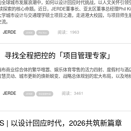
的全球城市发展浪潮中，如何以设计回应时代挑战，以人文关怀引领
持续探索的核心命题。近日，JERDE董事长、亚太区董事总经理Phil K
大学城市设计与交通理学硕士项目之邀，走进港大校园，与项目师生
交流。
JERDE
阅读：1963
JERDE
Phil Kim
！寻找全程把控的「项目管理专家」
遍布商业综合体的繁华喧嚣、娱乐体育零售的活力四射、度假村与酒
智慧灵动、城市更新的焕新蜕变、战略总体规划的宏大布局，以及地
JERDE
阅读：3461
JERDE
项目管理专家
 US | 以设计回应时代，2026共筑新篇章